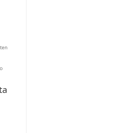
sten
io
ta