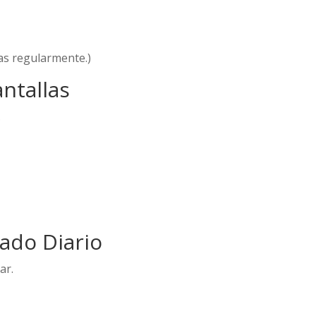
as regularmente.)
ntallas
.
dado Diario
ar.