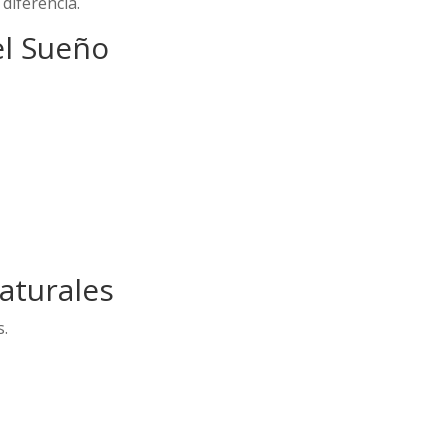
diferencia.
el Sueño
aturales
s.